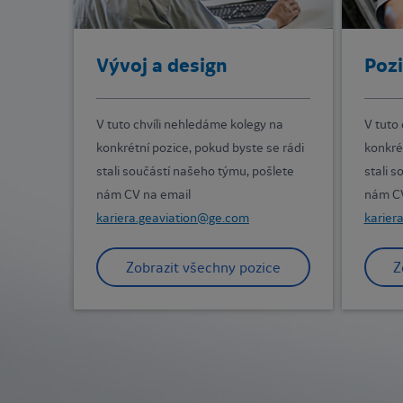
Vývoj a design
Pozi
V tuto chvíli nehledáme kolegy na
V tuto
konkrétní pozice, pokud byste se rádi
konkré
stali součástí našeho týmu, pošlete
stali 
nám CV na email
nám CV
kariera.geaviation@ge.com
karier
Zobrazit všechny pozice
Z