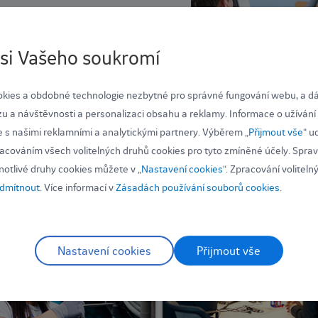
si Vašeho soukromí
kies a obdobné technologie nezbytné pro správné fungování webu, a dá
u a návštěvnosti a personalizaci obsahu a reklamy. Informace o užívání
e s našimi reklamními a analytickými partnery. Výběrem „
Přijmout vše
“ u
acováním všech volitelných druhů cookies pro tyto zmíněné účely. Spra
dnotlivé druhy cookies můžete v „
Nastavení cookies
“. Zpracování voliteln
Volné pozice v dalších oborech
dmítnout
. Více informací v
Zásadách používání souborů cookies
.
Nastavení cookies
Přijmout vše