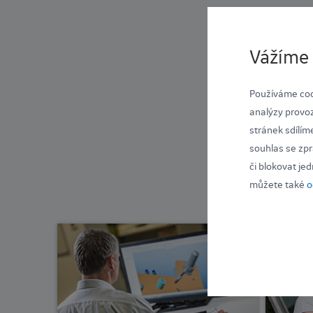
Vážíme 
Používáme coo
analýzy provoz
stránek sdílím
souhlas se zpr
či blokovat je
můžete také
o