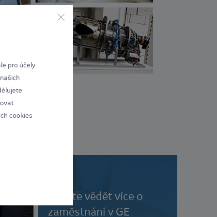
le pro účely
 našich
dělujete
vovat
ých cookies
Chcete vědět více o
zaměstnání v GE