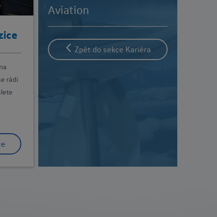
Aviation
zice
Zpět do sekce Kariéra
 na
e rádi
šlete
ce