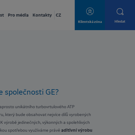
st
Pro média
Kontakty
CZ
Hledat
Klientská zóna
e společnosti GE?
naprosto unikátního turbovrtulového ATP
, který bude obsahovat nejvíce dílů vyrobených
? K výrobě jedinečných, výkonných a spolehlivých
ízkou spotřebou využíváme právě
aditivní výrobu