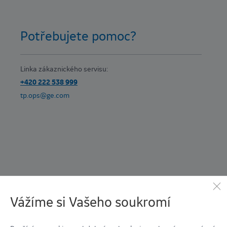
Potřebujete pomoc?
Linka zákaznického servisu:
+420 222 538 999
tp.ops@ge.com
Vážíme si Vašeho soukromí
Podpora v regionu?