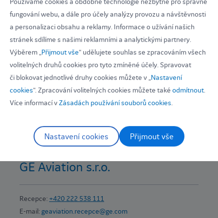
Používáme cookies a obdobné technologie nezbytné pro správné
fungování webu, a dále pro účely analýzy provozu a návštěvnosti
Najděte si kontakt pro dané oddělení ve vašem regionu
a personalizaci obsahu a reklamy. Informace o užívání našich
stránek sdílíme s našimi reklamními a analytickými partnery.
Výběrem „
Přijmout vše
“ udělujete souhlas se zpracováním všech
volitelných druhů cookies pro tyto zmíněné účely. Spravovat
či blokovat jednotlivé druhy cookies můžete v „
Nastavení
cookies
“. Zpracování volitelných cookies můžete také
odmítnout
.
Více informací v
Zásadách používání souborů cookies
.
Nastavení cookies
Přijmout vše
GE Aviation s.r.o.
Recepce:
+420 222 538 111
E-mail:
geaviation.recepce@ge.com