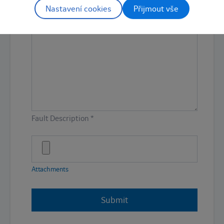
Nastavení cookies
Přijmout vše
Part number
Fault Description *
Attachments